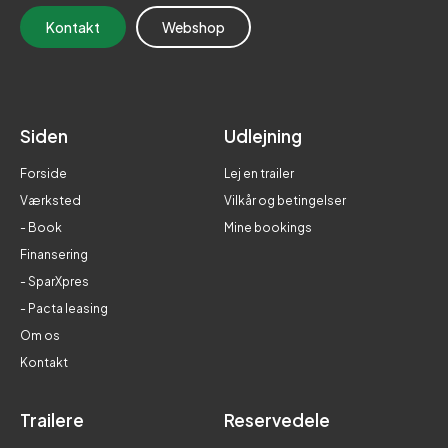
Kontakt
Webshop
Siden
Udlejning
Forside
Lej en trailer
Værksted
Vilkår og betingelser
- Book
Mine bookings
Finansering
- SparXpres
- Pacta leasing
Om os
Kontakt
Trailere
Reservedele