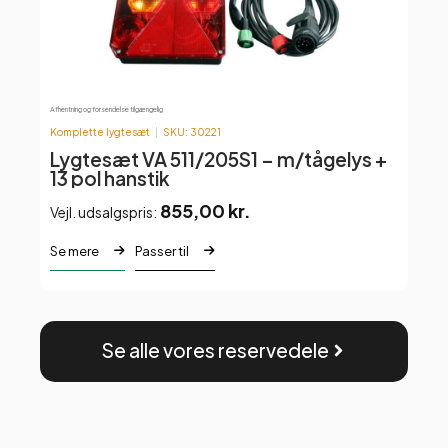
Afhentning og forsendelse tilgængelig
Afh
Komplette lygtesæt
SKU: 30221
C
Lygtesæt VA 511/205S1 – m/tågelys +
V
13 pol hanstik
855,00
kr.
Vejl. udsalgspris:
V
Se mere
Passer til
S
Se alle vores reservedele