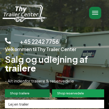
+45 2242 7756
Velkommen til Thy Trailer Center
Salg og udlejning af
trailere
- Alt indenfor trailere & reservedele
Shop trailere
Shop reservedele
Lej en trailer