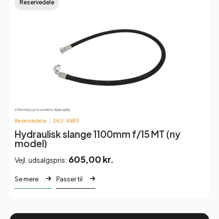
Reservedele
Afhentning og forsendelse tilgængelig
Reservedele
SKU: 41693
Hydraulisk slange 1100mm f/15 MT (ny
model)
605,00
kr.
Vejl. udsalgspris:
Se mere
Passer til