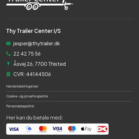
Thy Trailer Center I/S
jesper@thytrailer.dk
22 42 75 56
Åsvej 26, 7700 Thisted
CVR: 44144506
Handelsbetingelser
Cookie- og privatlivspolitik
Persondatapolitik
Her kan du betale med: