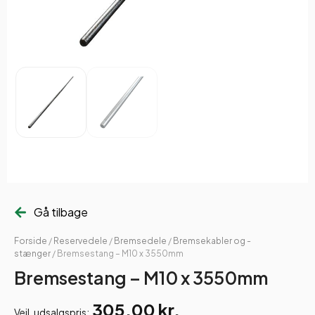
Gå tilbage
Forside
/
Reservedele
/
Bremsedele
/
Bremsekabler og -
stænger
/ Bremsestang – M10 x 3550mm
Bremsestang – M10 x 3550mm
305,00
kr.
Vejl. udsalgspris: