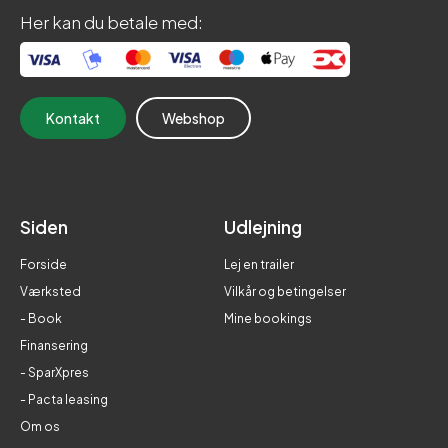
Her kan du betale med:
Kontakt
Webshop
Siden
Udlejning
Forside
Lej en trailer
Værksted
Vilkår og betingelser
- Book
Mine bookings
Finansering
- SparXpres
- Pacta leasing
Om os