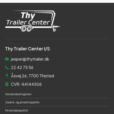
Thy Trailer Center I/S
jesper@thytrailer.dk
22 42 75 56
Åsvej 26, 7700 Thisted
CVR: 44144506
Handelsbetingelser
Cookie- og privatlivspolitik
Persondatapolitik