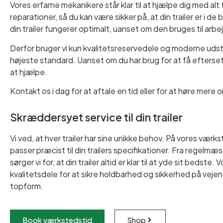
Vores erfarne mekanikere står klar til at hjælpe dig med alt
reparationer, så du kan være sikker på, at din trailer er i de
din trailer fungerer optimalt, uanset om den bruges til arbej
Derfor bruger vi kun kvalitetsreservedele og moderne udstyr
højeste standard. Uanset om du har brug for at få efterset b
at hjælpe.
Kontakt os i dag for at aftale en tid eller for at høre mer
Skræddersyet service til din trailer
Vi ved, at hver trailer har sine unikke behov. På vores værk
passer præcist til din trailers specifikationer. Fra regelmæ
sørger vi for, at din trailer altid er klar til at yde sit bed
kvalitetsdele for at sikre holdbarhed og sikkerhed på vejen.
topform.
Book værkstedstid
Shop