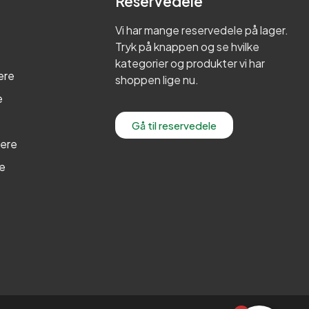
Reservedele
Vi har mange reservedele på lager.
Tryk på knappen og se hvilke
kategorier og produkter vi har
ere
shoppen lige nu.
e
Gå til reservedele
lere
re