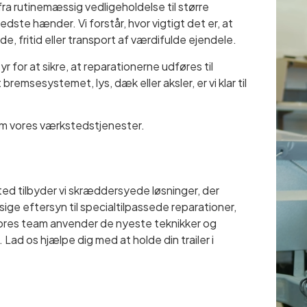
 fra rutinemæssig vedligeholdelse til større
 bedste hænder. Vi forstår, hvor vigtigt det er, at
de, fritid eller transport af værdifulde ejendele.
 for at sikre, at reparationerne udføres til
remsesystemet, lys, dæk eller aksler, er vi klar til
e om vores værkstedstjenester.
sted tilbyder vi skræddersyede løsninger, der
ssige eftersyn til specialtilpassede reparationer,
ste. Vores team anvender de nyeste teknikker og
 Lad os hjælpe dig med at holde din trailer i