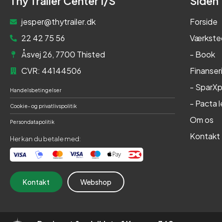
Thy Trailer Center I/S
Siden
jesper@thytrailer.dk
Forside
22 42 75 56
Værkste
Åsvej 26, 7700 Thisted
- Book
CVR: 44144506
Finanser
- SparXp
Handelsbetingelser
- Pacta 
Cookie- og privatlivspolitik
Om os
Persondatapolitik
Kontakt
Her kan du betale med:
Kontakt
Webshop