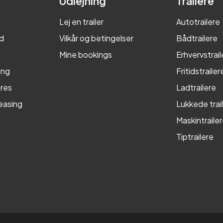
Udlejning
Trailere
Lej en trailer
Autotrailere
d
Vilkår og betingelser
Bådtrailere
Mine bookings
Erhvervstrail
ing
Fritidstrailer
res
Ladtrailere
leasing
Lukkede trai
Maskintraile
Tiptrailere