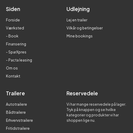
Siden
Udlejning
Forside
Lej en trailer
Værksted
Vilkår og betingelser
- Book
Mine bookings
Finansering
- SparXpres
- Pacta leasing
Om os
Kontakt
Trailere
Reservedele
Autotrailere
Vi har mange reservedele på lager.
Tryk på knappen og se hvilke
Bådtrailere
kategorier og produkter vi har
Erhvervstrailere
shoppen lige nu.
Fritidstrailere