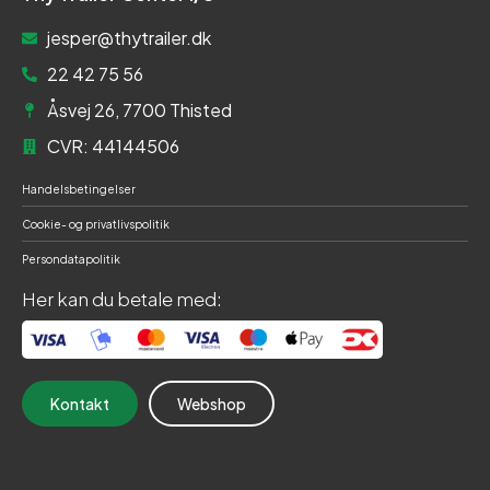
jesper@thytrailer.dk
22 42 75 56
Åsvej 26, 7700 Thisted
CVR: 44144506
Handelsbetingelser
Cookie- og privatlivspolitik
Persondatapolitik
Her kan du betale med:
Kontakt
Webshop