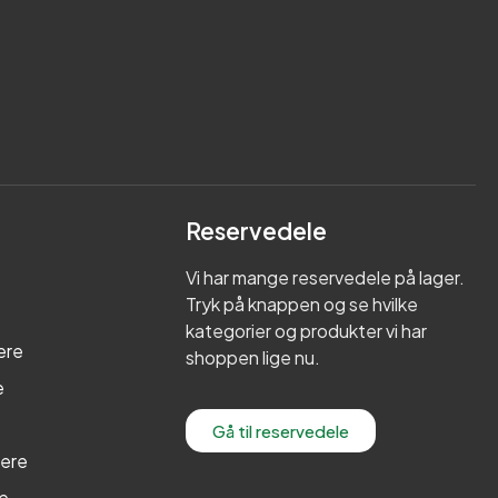
Reservedele
Vi har mange reservedele på lager.
Tryk på knappen og se hvilke
kategorier og produkter vi har
ere
shoppen lige nu.
e
Gå til reservedele
lere
re