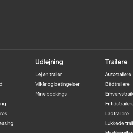
Udlejning
Trailere
Lej en trailer
Autotrailere
d
Vilkår og betingelser
Bådtrailere
Mine bookings
Erhvervstrail
ing
Fritidstrailer
res
Ladtrailere
leasing
Lukkede trai
Maskintraile