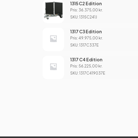
1315 C2 Edition
Pris:
36.375,00
kr.
SKU: 1315C241J
1317 C3 Edition
Pris:
49.975,00
kr.
SKU: 1317C337E
1317 C4 Edition
Pris:
56.225,00
kr.
SKU: 1317C419037E