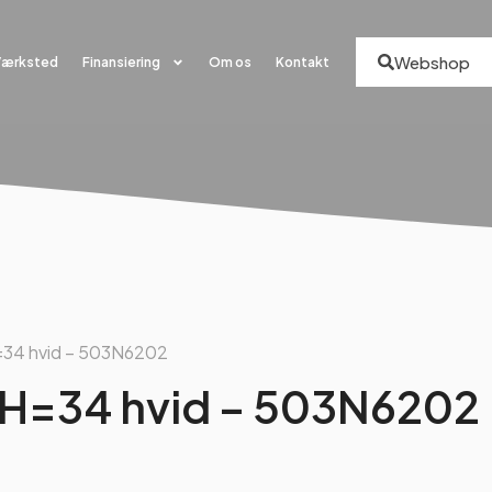
Webshop
Værksted
Finansiering
Om os
Kontakt
=34 hvid – 503N6202
 H=34 hvid – 503N6202