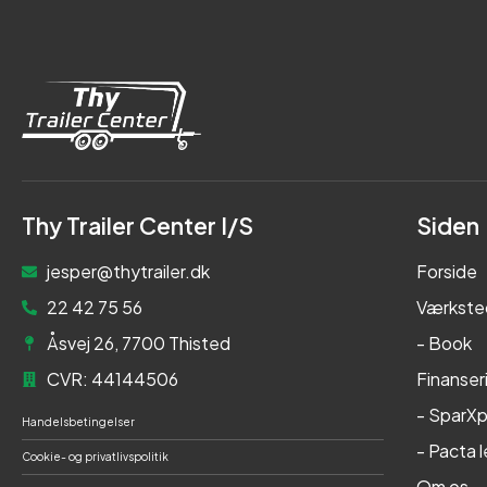
Thy Trailer Center I/S
Siden
jesper@thytrailer.dk
Forside
22 42 75 56
Værkste
Åsvej 26, 7700 Thisted
- Book
CVR: 44144506
Finanser
- SparXp
Handelsbetingelser
- Pacta 
Cookie- og privatlivspolitik
Om os