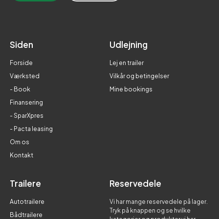
Siden
Udlejning
Forside
Lej en trailer
Værksted
Vilkår og betingelser
- Book
Mine bookings
Finansering
- SparXpres
- Pacta leasing
Om os
Kontakt
Trailere
Reservedele
Autotrailere
Vi har mange reservedele på lager.
Tryk på knappen og se hvilke
Bådtrailere