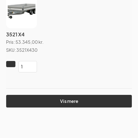
3521 X4
Pris:
53.345,00
kr.
SKU: 3521X430
Vis mere