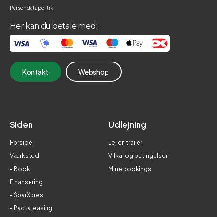
Persondatapolitik
Her kan du betale med:
Kontakt
Webshop
Siden
Udlejning
Forside
Lej en trailer
Værksted
Vilkår og betingelser
- Book
Mine bookings
Finansering
- SparXpres
- Pacta leasing