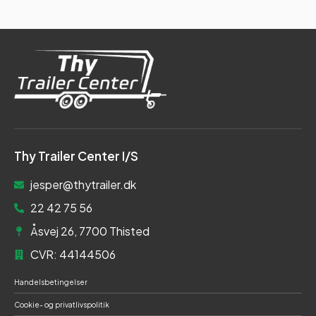
Thy Trailer Center I/S
jesper@thytrailer.dk
22 42 75 56
Åsvej 26, 7700 Thisted
CVR: 44144506
Handelsbetingelser
Cookie- og privatlivspolitik