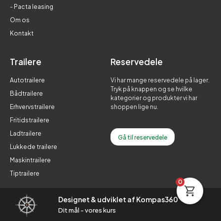
- Pacta leasing
Om os
Kontakt
Trailere
Reservedele
Autotrailere
Vi har mange reservedele på lager.
Tryk på knappen og se hvilke
Bådtrailere
kategorier og produkter vi har
Erhvervstrailere
shoppen lige nu.
Fritidstrailere
Ladtrailere
Gå til reservedele
Lukkede trailere
Maskintrailere
Tiptrailere
0
Designet & udviklet af Kompas360
Dit mål - vores kurs