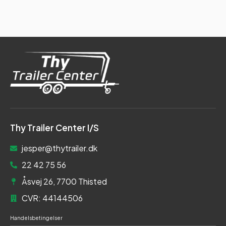
Thy Trailer Center I/S
jesper@thytrailer.dk
22 42 75 56
Åsvej 26, 7700 Thisted
CVR: 44144506
Handelsbetingelser