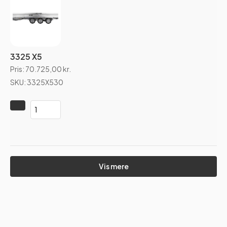
3325 X5
Pris:
70.725,00
kr.
SKU: 3325X530
Vis mere