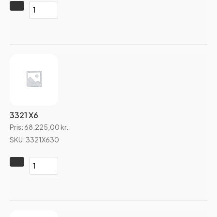
3321 X6
Pris:
68.225,00
kr.
SKU: 3321X630