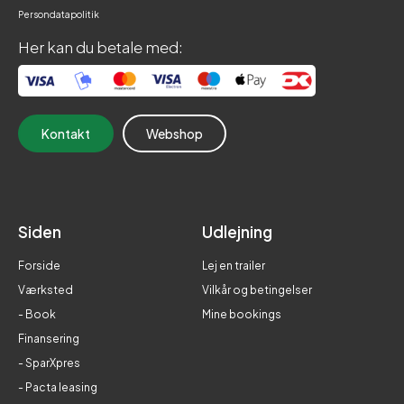
Persondatapolitik
Her kan du betale med:
Kontakt
Webshop
Siden
Udlejning
Forside
Lej en trailer
Værksted
Vilkår og betingelser
- Book
Mine bookings
Finansering
- SparXpres
- Pacta leasing