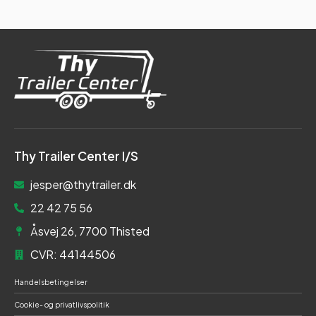
Thy Trailer Center I/S
jesper@thytrailer.dk
22 42 75 56
Åsvej 26, 7700 Thisted
CVR: 44144506
Handelsbetingelser
Cookie- og privatlivspolitik