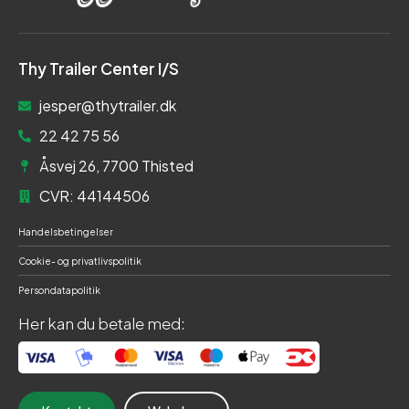
Thy Trailer Center I/S
jesper@thytrailer.dk
22 42 75 56
Åsvej 26, 7700 Thisted
CVR: 44144506
Handelsbetingelser
Cookie- og privatlivspolitik
Persondatapolitik
Her kan du betale med: