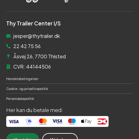
Thy Trailer Center I/S
jesper@thytrailer.dk
22 42 75 56
Åsvej 26, 7700 Thisted
CVR: 44144506
Handelsbetingelser
Cookie- og privatlivspolitik
Persondatapolitik
Her kan du betale med: