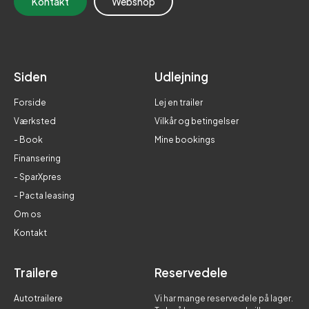
Kontakt
Webshop
Siden
Udlejning
Forside
Lej en trailer
Værksted
Vilkår og betingelser
- Book
Mine bookings
Finansering
- SparXpres
- Pacta leasing
Om os
Kontakt
Trailere
Reservedele
Autotrailere
Vi har mange reservedele på lager.