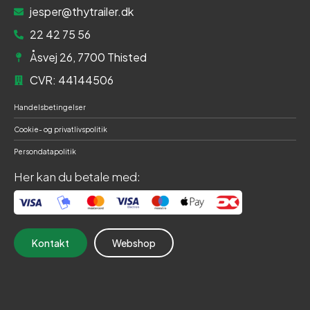
jesper@thytrailer.dk
22 42 75 56
Åsvej 26, 7700 Thisted
CVR: 44144506
Handelsbetingelser
Cookie- og privatlivspolitik
Persondatapolitik
Her kan du betale med:
Kontakt
Webshop