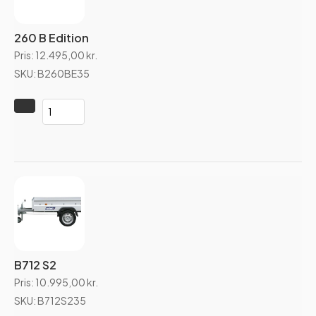
260 B Edition
Pris:
12.495,00
kr.
SKU: B260BE35
B712 S2
Pris:
10.995,00
kr.
SKU: B712S235