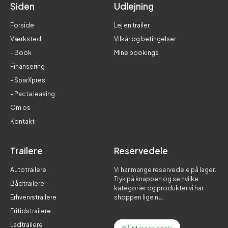
Siden
Udlejning
Forside
Lej en trailer
Værksted
Vilkår og betingelser
- Book
Mine bookings
Finansering
- SparXpres
- Pacta leasing
Om os
Kontakt
Trailere
Reservedele
Autotrailere
Vi har mange reservedele på lager.
Tryk på knappen og se hvilke
Bådtrailere
kategorier og produkter vi har
Erhvervstrailere
shoppen lige nu.
Fritidstrailere
Ladtrailere