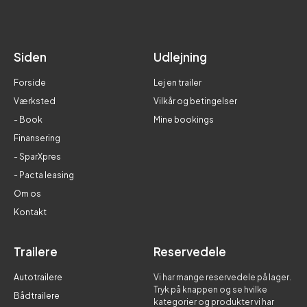
Siden
Udlejning
Forside
Lej en trailer
Værksted
Vilkår og betingelser
- Book
Mine bookings
Finansering
- SparXpres
- Pacta leasing
Om os
Kontakt
Trailere
Reservedele
Autotrailere
Vi har mange reservedele på lager.
Tryk på knappen og se hvilke
Bådtrailere
kategorier og produkter vi har