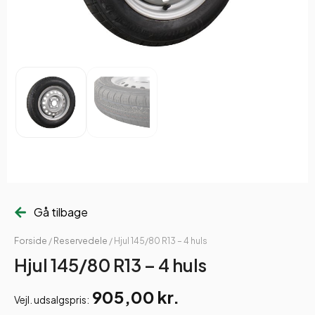
Gå tilbage
Forside
/
Reservedele
/ Hjul 145/80 R13 – 4 huls
Hjul 145/80 R13 – 4 huls
905,00
kr.
Vejl. udsalgspris: