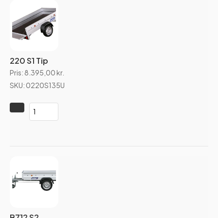
220 S1 Tip
Pris:
8.395,00
kr.
SKU: 0220S135U
B712 S2