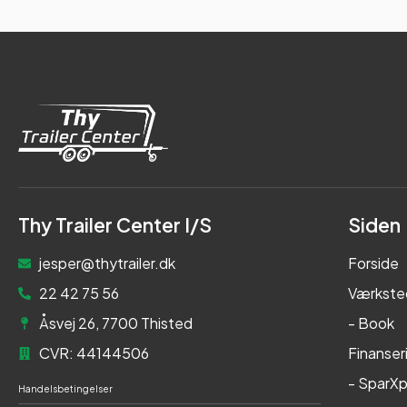
Thy Trailer Center I/S
Siden
jesper@thytrailer.dk
Forside
22 42 75 56
Værkste
Åsvej 26, 7700 Thisted
- Book
CVR: 44144506
Finanser
- SparXp
Handelsbetingelser