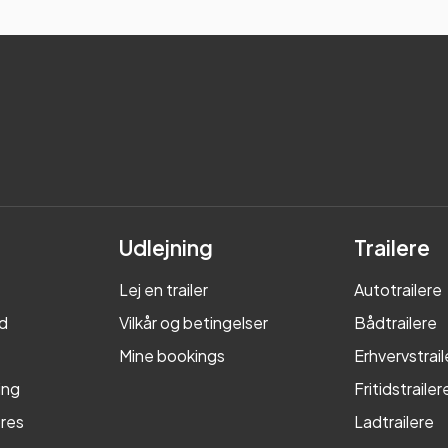
Udlejning
Trailere
Lej en trailer
Autotrailere
d
Vilkår og betingelser
Bådtrailere
Mine bookings
Erhvervstrail
ing
Fritidstrailer
res
Ladtrailere