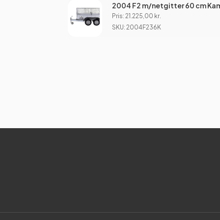
2004 F2 m/netgitter 60 cm K
Pris:
21.225,00
kr.
SKU: 2004F236K