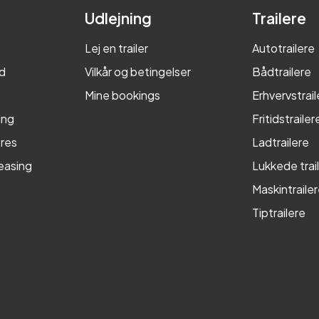
Udlejning
Trailere
Lej en trailer
Autotrailere
d
Vilkår og betingelser
Bådtrailere
Mine bookings
Erhvervstrail
ing
Fritidstrailer
res
Ladtrailere
leasing
Lukkede trai
Maskintraile
Tiptrailere