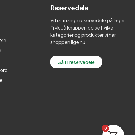
Reservedele
Vi har mange reservedele på lager.
Tryk på knappen og se hvilke
kategorier og produkter vi har
ere
shoppen lige nu.
e
Gå til reservedele
lere
re
0