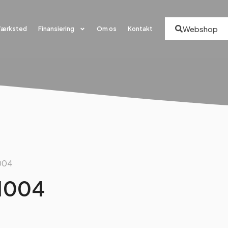
Webshop
Værksted
Finansiering
Om os
Kontakt
1004
 1004