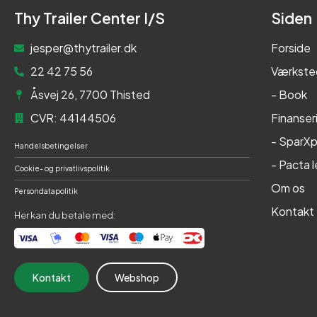
Thy Trailer Center I/S
Siden
jesper@thytrailer.dk
Forside
22 42 75 56
Værkste
Åsvej 26, 7700 Thisted
- Book
CVR: 44144506
Finanser
- SparXp
Handelsbetingelser
- Pacta 
Cookie- og privatlivspolitik
Om os
Persondatapolitik
Kontakt
Her kan du betale med:
Kontakt
Webshop