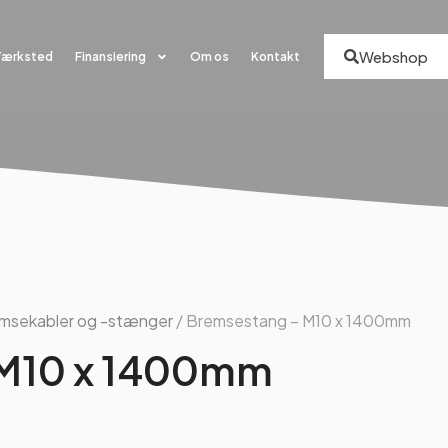
Webshop
Værksted
Finansiering
Om os
Kontakt
msekabler og -stænger
/ Bremsestang – M10 x 1400mm
 M10 x 1400mm