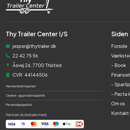
Thy Trailer Center I/S
Siden
jesper@thytrailer.dk
Forside
22 42 75 56
Værkste
Åsvej 26, 7700 Thisted
- Book
CVR: 44144506
Finanser
- SparXp
Handelsbetingelser
- Pacta 
Cookie- og privatlivspolitik
Om os
Persondatapolitik
Kontakt
Her kan du betale med: