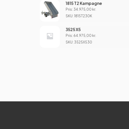
1815 T2 Kampagne
Pris:
34.975,00
kr.
SKU: 1815T230K
3525 X5
Pris:
64.975,00
kr.
SKU: 3525X530