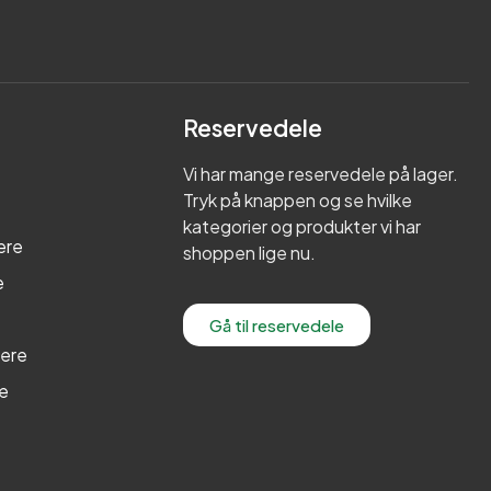
Reservedele
Vi har mange reservedele på lager.
Tryk på knappen og se hvilke
kategorier og produkter vi har
ere
shoppen lige nu.
e
Gå til reservedele
lere
re