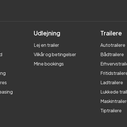
Udlejning
Trailere
Lej en trailer
Autotrailere
d
Vilkår og betingelser
Bådtrailere
Mine bookings
Erhvervstrail
ing
Fritidstrailer
res
Ladtrailere
leasing
Lukkede trai
Maskintraile
Tiptrailere