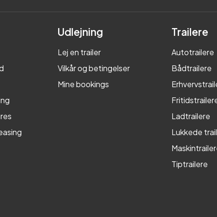
Udlejning
Trailere
Lej en trailer
Autotrailere
d
Vilkår og betingelser
Bådtrailere
Mine bookings
Erhvervstrail
ing
Fritidstrailer
res
Ladtrailere
leasing
Lukkede trai
Maskintraile
Tiptrailere