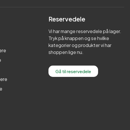
Reservedele
Vi har mange reservedele på lager.
Tryk på knappen og se hvilke
kategorier og produkter vi har
ere
shoppen lige nu.
e
Gå til reservedele
lere
re