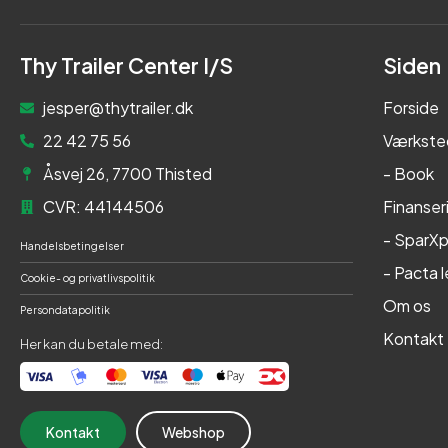
Thy Trailer Center I/S
Siden
jesper@thytrailer.dk
Forside
22 42 75 56
Værkste
Åsvej 26, 7700 Thisted
- Book
CVR: 44144506
Finanser
- SparXp
Handelsbetingelser
- Pacta 
Cookie- og privatlivspolitik
Om os
Persondatapolitik
Kontakt
Her kan du betale med:
Kontakt
Webshop