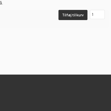
å.
Tilføj til kurv