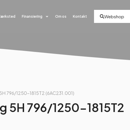
Webshop
Værksted
Finansiering
Om os
Kontakt
g 5H 796/1250-1815T2 (6AC231.001)
kg 5H 796/1250-1815T2