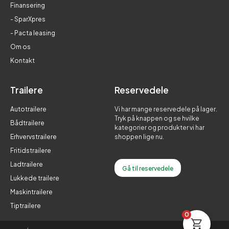
Finansering
- SparXpres
- Pacta leasing
Om os
Kontakt
Trailere
Reservedele
Autotrailere
Vi har mange reservedele på lager.
Tryk på knappen og se hvilke
Bådtrailere
kategorier og produkter vi har
Erhvervstrailere
shoppen lige nu.
Fritidstrailere
Ladtrailere
Gå til reservedele
Lukkede trailere
Maskintrailere
Tiptrailere
0