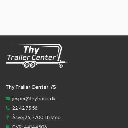
Thy Trailer Center I/S
jesper@thytrailer.dk
22 42 75 56
Åsvej 26, 7700 Thisted
CVR: 44144506